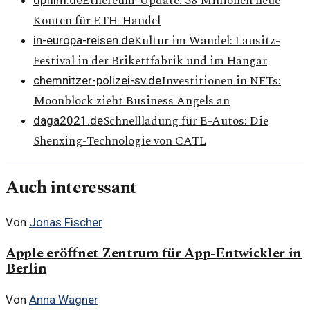
Ethereum-Update: 38 Millionen neue
Konten für ETH-Handel
Kultur im Wandel: Lausitz-
in-europa-reisen.de
Festival in der Brikettfabrik und im Hangar
Investitionen in NFTs:
chemnitzer-polizei-sv.de
Moonblock zieht Business Angels an
Schnellladung für E-Autos: Die
daga2021.de
Shenxing-Technologie von CATL
Auch interessant
Von
Jonas Fischer
Apple eröffnet Zentrum für App-Entwickler in
Berlin
Von
Anna Wagner